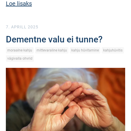
Loe lisaks
7. APRILL 2025
Dementne valu ei tunne?
moraalne kahju
mittevaraline kahju
kahju hüvitamine
kahjuhüvitis
vägivalla ohvrid