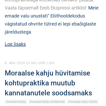
Vaata täpsemalt Eesti Ekspressi artiklist:
Meie
emade valu unustati" Eliithooldekodus
vägistatud ohvrite tütred ei lepi ebaõiglaste
järeldustega
.
Loe lisaks
8. MAI 2024
OLAVI-JÜRI LUIK
Moraalse kahju hüvitamise
kohtupraktika muutub
kannatanutele soodsamaks
moraalne kahju
moraalse kahju hüvitamine
moraalse kahju hüvitis