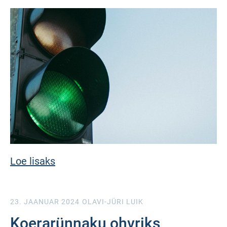
Loe lisaks
23. JAANUAR 2024
OLAVI-JÜRI LUIK
Koerarünnaku ohvriks