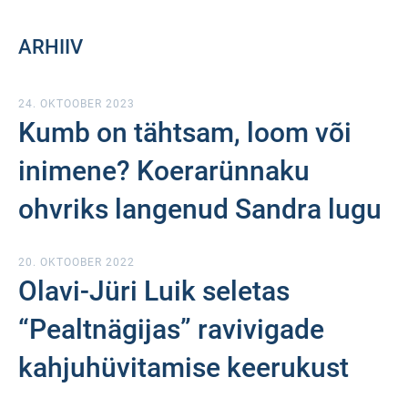
ARHIIV
24. OKTOOBER 2023
Kumb on tähtsam, loom või
inimene? Koerarünnaku
ohvriks langenud Sandra lugu
20. OKTOOBER 2022
Olavi-Jüri Luik seletas
“Pealtnägijas” ravivigade
kahjuhüvitamise keerukust