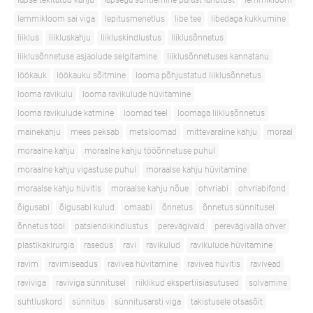
lapse tekitatud kahju
lapsega suhtlemine pärast lahutust
lemmikloom
lemmikloom sai viga
lepitusmenetlus
libe tee
libedaga kukkumine
liiklus
liikluskahju
liikluskindlustus
liiklusõnnetus
liiklusõnnetuse asjaolude selgitamine
liiklusõnnetuses kannatanu
löökauk
löökauku sõitmine
looma põhjustatud liiklusõnnetus
looma ravikulu
looma ravikulude hüvitamine
looma ravikulude katmine
loomad teel
loomaga liiklusõnnetus
mainekahju
mees peksab
metsloomad
mittevaraline kahju
moraal
moraalne kahju
moraalne kahju tööõnnetuse puhul
moraalne kahju vigastuse puhul
moraalse kahju hüvitamine
moraalse kahju hüvitis
moraalse kahju nõue
ohvriabi
ohvriabifond
õigusabi
õigusabi kulud
omaabi
õnnetus
õnnetus sünnitusel
õnnetus tööl
patsiendikindlustus
perevägivald
perevägivalla ohver
plastikakirurgia
rasedus
ravi
ravikulud
ravikulude hüvitamine
ravim
ravimiseadus
ravivea hüvitamine
ravivea hüvitis
ravivead
raviviga
raviviga sünnitusel
riiklikud ekspertiisiasutused
solvamine
suhtluskord
sünnitus
sünnitusarsti viga
takistusele otsasõit