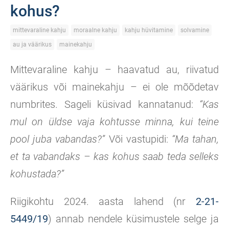
kohus?
mittevaraline kahju
moraalne kahju
kahju hüvitamine
solvamine
au ja väärikus
mainekahju
Mittevaraline kahju – haavatud au, riivatud
väärikus või mainekahju – ei ole mõõdetav
numbrites. Sageli küsivad kannatanud:
“Kas
mul on üldse vaja kohtusse minna, kui teine
pool juba vabandas?”
Või vastupidi:
“Ma tahan,
et ta vabandaks – kas kohus saab teda selleks
kohustada?”
Riigikohtu 2024. aasta lahend (nr
2-21-
5449/19
) annab nendele küsimustele selge ja