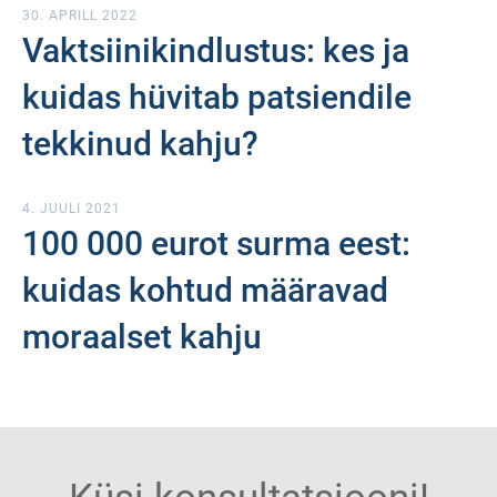
30. APRILL 2022
Vaktsiinikindlustus: kes ja
kuidas hüvitab patsiendile
tekkinud kahju?
4. JUULI 2021
100 000 eurot surma eest:
kuidas kohtud määravad
moraalset kahju