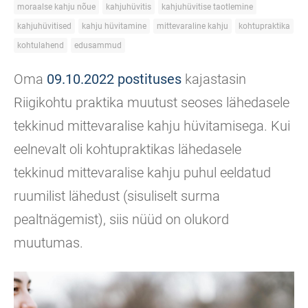
moraalse kahju nõue
kahjuhüvitis
kahjuhüvitise taotlemine
kahjuhüvitised
kahju hüvitamine
mittevaraline kahju
kohtupraktika
kohtulahend
edusammud
Oma
09.10.2022 postituses
kajastasin
Riigikohtu praktika muutust seoses lähedasele
tekkinud mittevaralise kahju hüvitamisega. Kui
eelnevalt oli kohtupraktikas lähedasele
tekkinud mittevaralise kahju puhul eeldatud
ruumilist lähedust (sisuliselt surma
pealtnägemist), siis nüüd on olukord
muutumas.