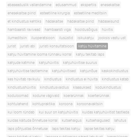
ebaseaduslik vallandamine
edusammud
ekspertiis
enesekaitse
enesekaitse piirid
esteetiline kirurgia
esteetiline meditsiin
et kindlustus kehtiks
hädakaitse
hädakaitse piirid
hädaseisund
hambaarsti ravivead
hambaarsti viga
hooldusõigus
hüvitis
ilumeditsiin
iluoperatsioon
ilusüstid
isikukahju
jooksis vastu ust
jurist
juristi abi
juristi konsultatsioon
kahju hüvitamine
kahju hüvitamine looma rünnaku korral
kahju tekitab laps
kahjude katmine
kahjuhüvitis
kahjuhüvitise suurus
kahjuhüvitise taotlemine
kahjuhüvitised
kahjunõue
kaskokindlustus
kes hüvitab ravikulu
kindlustus
kindlustus ei hüvita
kindlustus katab
kindlustushüvitis
kindlustusvaidlus
klaasuksed
kodukindlustus
koduloomad
kodune vägivald
koerarünnak
koerterünnak
kohtulahend
kohtupraktika
koroona
koroonavaktsiin
kui loom ründab
kui suur on kahjuhüvitis
kuidas kahjuhüvitist taotleda
kuidas käituda õnnetuse korral
kutsehaigus
kutsehaigused
lahutus
laps põhjustas õnnetuse
laps tekitas kahju
lapse tekitas kahju