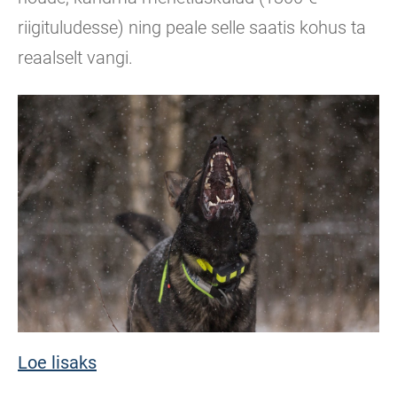
riigituludesse) ning peale selle saatis kohus ta
reaalselt vangi.
Loe lisaks