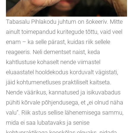
Tabasalu Pihlakodu juhtum on šokeeriv. Mitte
ainult toimepandud kuritegude tõttu, vaid veel
enam – ka selle pärast, kuidas riik sellele
reageeris. Neli dementset naist, keda
kahtlustuse kohaselt nende viimastel
eluaastatel hooldekodus korduvalt vägistati,
jäid kohtumenetluses praktiliselt kaitseta.
Nende väärikus, kannatused ja isikuvabadus
pühiti kõrvale põhjendusega, et „ei olnud näha
valu“. Riik astus sellise lähenemisega sammu,
mida ei saa lubatavaks ja senise
kohtupraktikaga kooskõlas olevaks pidada.