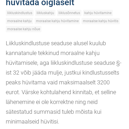
hüvitada õiglaselt
liikluskindlustus
liikluskahju
liiklusõnnetus
kahju hüvitamine
moraalne kahju
moraalse kahju hüvitamine
moraalse kahju hüvitis
moraalse kahju nõue
Liikluskindlustuse seaduse alusel kuulub
kannatanule tekkinud moraalne kahju
hüvitamisele, aga liikluskindlustuse seaduse §-
ist 32 võib jääda mulje, justkui kindlustusselts
peaks hüvitama vaid maksimaalselt 3200
eurot. Värske kohtulahend kinnitab, et selline
lähenemine ei ole korrektne ning neid
sätestatud summasid tuleb mõista kui
minimaalseid hüvitisi.