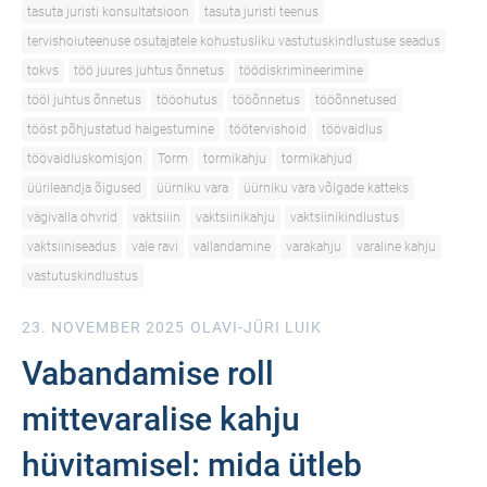
tasuta juristi konsultatsioon
tasuta juristi teenus
tervishoiuteenuse osutajatele kohustusliku vastutuskindlustuse seadus
tokvs
töö juures juhtus õnnetus
töödiskrimineerimine
tööl juhtus õnnetus
tööohutus
tööõnnetus
tööõnnetused
tööst põhjustatud haigestumine
töötervishoid
töövaidlus
töövaidluskomisjon
Torm
tormikahju
tormikahjud
üürileandja õigused
üürniku vara
üürniku vara võlgade katteks
vägivalla ohvrid
vaktsiiin
vaktsiinikahju
vaktsiinikindlustus
vaktsiiniseadus
vale ravi
vallandamine
varakahju
varaline kahju
vastutuskindlustus
23. NOVEMBER 2025
OLAVI-JÜRI LUIK
Vabandamise roll
mittevaralise kahju
hüvitamisel: mida ütleb