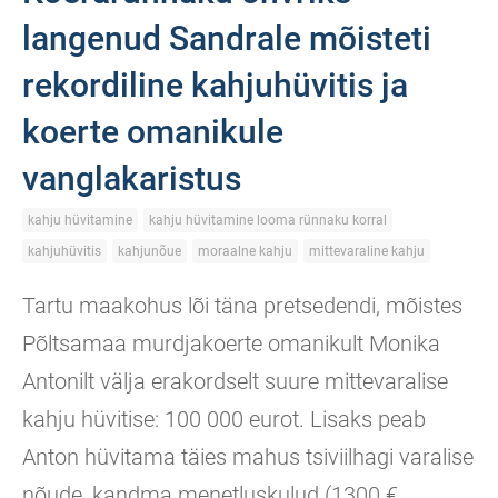
langenud Sandrale mõisteti
rekordiline kahjuhüvitis ja
koerte omanikule
vanglakaristus
kahju hüvitamine
kahju hüvitamine looma rünnaku korral
kahjuhüvitis
kahjunõue
moraalne kahju
mittevaraline kahju
Tartu maakohus lõi täna pretsedendi, mõistes
Põltsamaa murdjakoerte omanikult Monika
Antonilt välja erakordselt suure mittevaralise
kahju hüvitise: 100 000 eurot. Lisaks peab
Anton hüvitama täies mahus tsiviilhagi varalise
nõude, kandma menetluskulud (1300 €