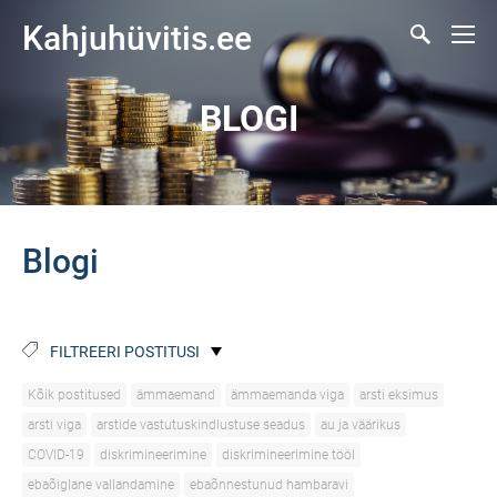
Kahjuhüvitis.ee
BLOGI
Blogi
FILTREERI POSTITUSI
Kõik postitused
ämmaemand
ämmaemanda viga
arsti eksimus
arsti viga
arstide vastutuskindlustuse seadus
au ja väärikus
COVID-19
diskrimineerimine
diskrimineerimine tööl
ebaõiglane vallandamine
ebaõnnestunud hambaravi