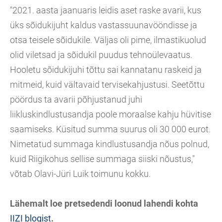
"2021. aasta jaanuaris leidis aset raske avarii, kus
üks sõidukijuht kaldus vastassuunavööndisse ja
otsa teisele sõidukile. Väljas oli pime, ilmastikuolud
olid viletsad ja sõidukil puudus tehnoülevaatus.
Hooletu sõidukijuhi tõttu sai kannatanu raskeid ja
mitmeid, kuid vältavaid tervisekahjustusi. Seetõttu
pöördus ta avarii põhjustanud juhi
liikluskindlustusandja poole moraalse kahju hüvitise
saamiseks. Küsitud summa suurus oli 30 000 eurot.
Nimetatud summaga kindlustusandja nõus polnud,
kuid Riigikohus sellise summaga siiski nõustus,"
võtab Olavi-Jüri Luik toimunu kokku.
Lähemalt loe pretsedendi loonud lahendi kohta
IIZI blogist
.