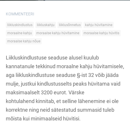
KOMMENTEERI
liikluskindlustus
liikluskahju
liiklusõnnetus
kahju hüvitamine
moraalne kahju
moraalse kahju hüvitamine
moraalse kahju hüvitis
moraalse kahju nõue
Liikluskindlustuse seaduse alusel kuulub
kannatanule tekkinud moraalne kahju hüvitamisele,
aga liikluskindlustuse seaduse §-ist 32 võib jääda
mulje, justkui kindlustusselts peaks hüvitama vaid
maksimaalselt 3200 eurot. Värske
kohtulahend kinnitab, et selline lähenemine ei ole
korrektne ning neid sätestatud summasid tuleb
mõista kui minimaalseid hüvitisi.