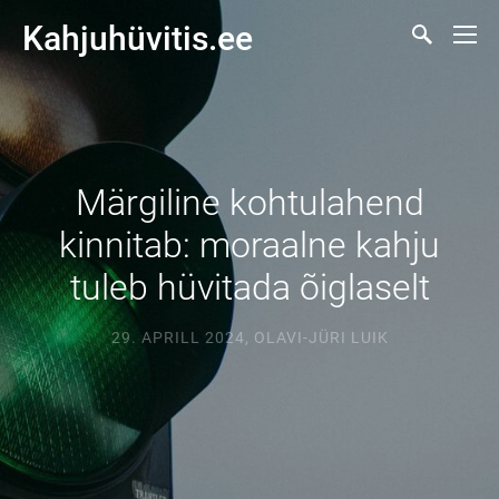
Kahjuhüvitis.ee
Märgiline kohtulahend
kinnitab: moraalne kahju
tuleb hüvitada õiglaselt
29. APRILL 2024
,
OLAVI-JÜRI LUIK