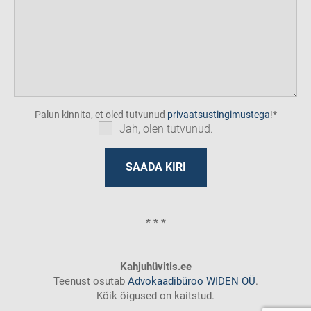
Palun kinnita, et oled tutvunud
privaatsustingimustega
!
Jah, olen tutvunud.
* * *
Kahjuhüvitis.ee
Teenust osutab
Advokaadibüroo WIDEN OÜ
.
Kõik õigused on kaitstud.