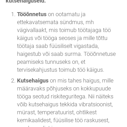
kutsehaiguseid.
Tööõnnetus
on ootamatu ja
ettekavatsemata sündmus, mh
vägivallaakt, mis toimub töötajaga töö
käigus või tööga seoses ja mille tõttu
töötaja saab füüsiliselt vigastada,
haigestub või saab surma. Tööõnnetuse
peamiseks tunnuseks on, et
tervisekahjustus toimub töö käigus.
Kutsehaigus
on mis tahes haigus, mille
määravaks põhjuseks on kokkupuude
tööga seotud riskiteguritega. Nii näiteks
võib kutsehaigus tekkida vibratsioonist,
mürast, temperatuurist, ohtlikest
kemikaalidest, füüsilise töö raskusest,