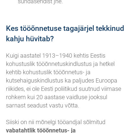
sundasendist jne.
Kes tööõnnetuse tagajärjel tekkinud
kahju hüvitab?
Kuigi aastatel 1913–1940 kehtis Eestis
kohustuslik tööõnnetuskindlustus ja hetkel
kehtib kohustuslik tööõnnetus- ja
kutsehaiguskindlustus ka paljudes Euroopa
riikides, ei ole Eesti poliitikud suutnud viimase
rohkem kui 20 aastase vaidluse jooksul
sarnast seadust vastu võtta.
Siiski on nii mõnelgi tööandjal sõlmitud
vabatahtlik tööõnnetus- ja