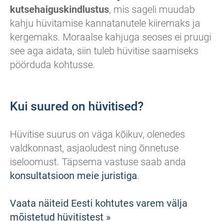
kutsehaiguskindlustus
, mis sageli muudab
kahju hüvitamise kannatanutele kiiremaks ja
kergemaks. Moraalse kahjuga seoses ei pruugi
see aga aidata, siin tuleb hüvitise saamiseks
pöörduda kohtusse.
Kui suured on hüvitised?
Hüvitise suurus on väga kõikuv, olenedes
valdkonnast, asjaoludest ning õnnetuse
iseloomust. Täpsema vastuse saab anda
konsultatsioon meie juristiga
.
Vaata näiteid Eesti kohtutes varem välja
mõistetud hüvitistest »