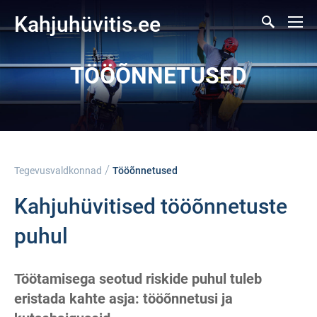
Kahjuhüvitis.ee
TÖÖÕNNETUSED
/
Tegevusvaldkonnad
Tööõnnetused
Kahjuhüvitised tööõnnetuste
puhul
Töötamisega seotud riskide puhul tuleb
eristada kahte asja: tööõnnetusi ja