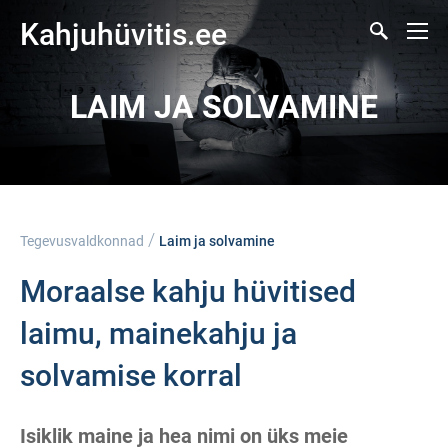
Kahjuhüvitis.ee
LAIM JA SOLVAMINE
/
Tegevusvaldkonnad
Laim ja solvamine
Moraalse kahju hüvitised
laimu, mainekahju ja
solvamise korral
Isiklik maine ja hea nimi on üks meie