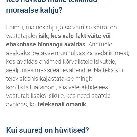
moraalse kahju?
Laimu, mainekahju ja solvamise korral on
vastutajaks
isik, kes vale faktiväite või
ebakohase hinnangu avaldas
. Andmete
avaldaks loetakse muuhulgas ka seda inimest,
kes avaldas andmed kõrvalistele isikutele,
sealjuures massiteabevahendile. Näiteks kui
televisioonis kajastatakse mingit
konfliktsituatsiooni, siis valefaktide eest
vastutab lisaks isikule, kes need saatele
avaldas, ka
telekanali omanik
.
Kui suured on hüvitised?