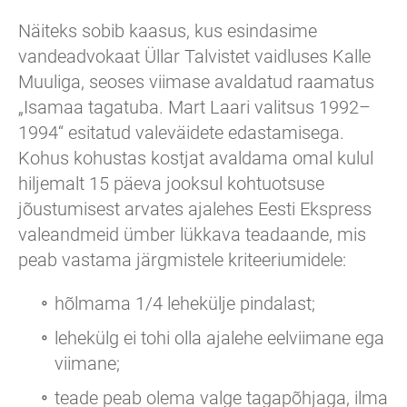
Näiteks sobib kaasus, kus esindasime
vandeadvokaat Üllar Talvistet vaidluses Kalle
Muuliga, seoses viimase avaldatud raamatus
„Isamaa tagatuba. Mart Laari valitsus 1992–
1994“ esitatud valeväidete edastamisega.
Kohus kohustas kostjat avaldama omal kulul
hiljemalt 15 päeva jooksul kohtuotsuse
jõustumisest arvates ajalehes Eesti Ekspress
valeandmeid ümber lükkava teadaande, mis
peab vastama järgmistele kriteeriumidele:
hõlmama 1/4 lehekülje pindalast;
lehekülg ei tohi olla ajalehe eelviimane ega
viimane;
teade peab olema valge tagapõhjaga, ilma