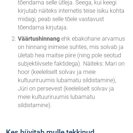
tõendama selle ütleja. Seega, kui keegi
kirjutab näiteks internetis teise isiku kohta
midagi, peab selle tõele vastavust
tõendama kirjutaja.
Väärtushinnang
ehk ebakohane arvamus
on hinnang inimese suhtes, mis solvab ja
ületab hea maitse piire (ning pole seotud
subjektiivsete faktidega). Näiteks: Mari on
hoor (keeleliselt solvav ja meie
kultuuriruumis lubamatu sildistamine),
Jüri on persevest (keeleliselt solvav ja
meie kultuuriruumis lubamatu
sildistamine).
Kes hüvitab mulle tekkinud