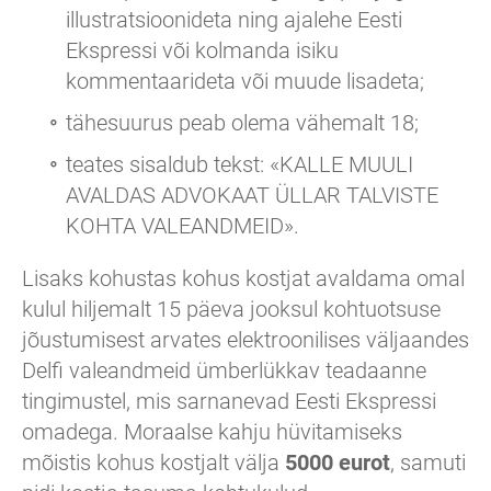
illustratsioonideta ning ajalehe Eesti
Ekspressi või kolmanda isiku
kommentaarideta või muude lisadeta;
tähesuurus peab olema vähemalt 18;
teates sisaldub tekst: «KALLE MUULI
AVALDAS ADVOKAAT ÜLLAR TALVISTE
KOHTA VALEANDMEID».
Lisaks kohustas kohus kostjat avaldama omal
kulul hiljemalt 15 päeva jooksul kohtuotsuse
jõustumisest arvates elektroonilises väljaandes
Delfi valeandmeid ümberlükkav teadaanne
tingimustel, mis sarnanevad Eesti Ekspressi
omadega. Moraalse kahju hüvitamiseks
mõistis kohus kostjalt välja
5000 eurot
, samuti