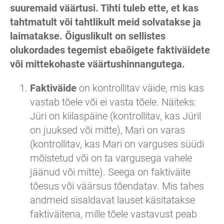
suuremaid väärtusi. Tihti tuleb ette, et kas
tahtmatult või tahtlikult meid solvatakse ja
laimatakse. Õiguslikult on sellistes
olukordades tegemist ebaõigete faktiväidete
või mittekohaste väärtushinnangutega.
Faktiväide
on kontrollitav väide, mis kas
vastab tõele või ei vasta tõele. Näiteks:
Jüri on kiilaspäine (kontrollitav, kas Jüril
on juuksed või mitte), Mari on varas
(kontrollitav, kas Mari on varguses süüdi
mõistetud või on ta vargusega vahele
jäänud või mitte). Seega on faktiväite
tõesus või väärsus tõendatav. Mis tahes
andmeid sisaldavat lauset käsitatakse
faktiväitena, mille tõele vastavust peab