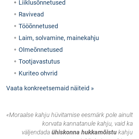
Liiklusõnnetused
Ravivead
Tööõnnetused
Laim, solvamine, mainekahju
Olmeõnnetused
Tootjavastutus
Kuriteo ohvrid
Vaata konkreetsemaid näiteid »
«Moraalse kahju hüvitamise eesmärk pole ainult
korvata kannatanule kahju, vaid ka
väljendada
ühiskonna hukkamõistu
kahju