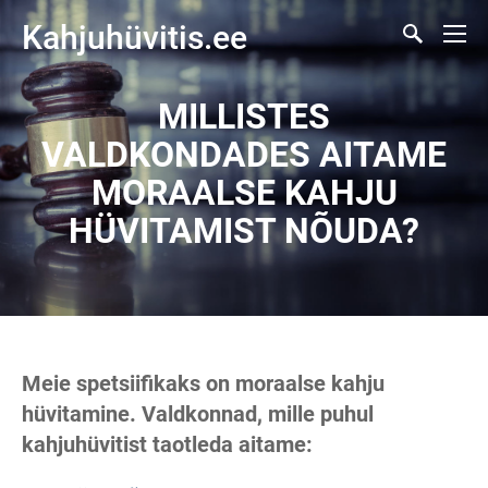
Kahjuhüvitis.ee
MILLISTES
VALDKONDADES AITAME
MORAALSE KAHJU
HÜVITAMIST NÕUDA?
Meie spetsiifikaks on moraalse kahju
hüvitamine. Valdkonnad, mille puhul
kahjuhüvitist taotleda aitame: