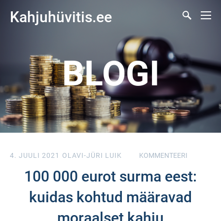
Kahjuhüvitis.ee
BLOGI
4. JUULI 2021
OLAVI-JÜRI LUIK
KOMMENTEERI
100 000 eurot surma eest:
kuidas kohtud määravad
moraalset kahju