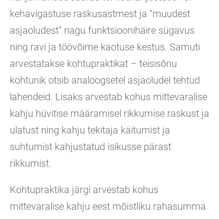
kehavigastuse raskusastmest ja “muudest
asjaoludest” nagu funktsioonihäire sügavus
ning ravi ja töövõime kaotuse kestus. Samuti
arvestatakse kohtupraktikat – teisisõnu
kohtunik otsib analoogsetel asjaoludel tehtud
lahendeid. Lisaks arvestab kohus mittevaralise
kahju hüvitise määramisel rikkumise raskust ja
ulatust ning kahju tekitaja käitumist ja
suhtumist kahjustatud isikusse pärast
rikkumist.
Kohtupraktika järgi arvestab kohus
mittevaralise kahju eest mõistliku rahasumma