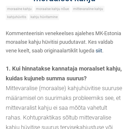
moraalne kahju
moraalse kahju nõue
mittevaraline kahju
kahjuhüvitis
kahju hüvitamine
Kommenteerisin venekeelses ajalehes MK-Estonia
moraalse kahju hüvitisi puudutavat. Kes valdab
vene keelt, saab originaalartiklit lugeda
siit
.
1. Kui hinnatakse kannataja moraalset kahju,
kuidas kujuneb summa suurus?
Mittevaralise (moraalse) kahjuhüvitise suuruse
määramisel on suurimaks probleemiks see, et
mittevaralist kahju ei saa mõõta vahetult
rahas. Kohtupraktikas sõltub mittevaralise
kahju hüvitise suurus tervisekahjustuse või