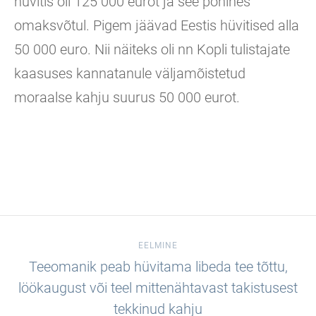
hüvitis oli 125 000 eurot ja see põhines
omaksvõtul. Pigem jäävad Eestis hüvitised alla
50 000 euro. Nii näiteks oli nn Kopli tulistajate
kaasuses kannatanule väljamõistetud
moraalse kahju suurus 50 000 eurot.
EELMINE
Teeomanik peab hüvitama libeda tee tõttu,
löökaugust või teel mittenähtavast takistusest
tekkinud kahju