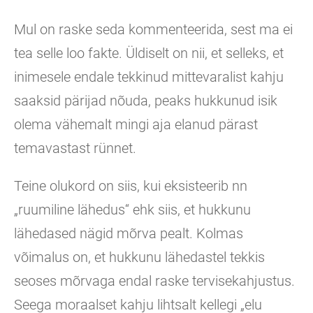
Mul on raske seda kommenteerida, sest ma ei
tea selle loo fakte. Üldiselt on nii, et selleks, et
inimesele endale tekkinud mittevaralist kahju
saaksid pärijad nõuda, peaks hukkunud isik
olema vähemalt mingi aja elanud pärast
temavastast rünnet.
Teine olukord on siis, kui eksisteerib nn
„ruumiline lähedus“ ehk siis, et hukkunu
lähedased nägid mõrva pealt. Kolmas
võimalus on, et hukkunu lähedastel tekkis
seoses mõrvaga endal raske tervisekahjustus.
Seega moraalset kahju lihtsalt kellegi „elu