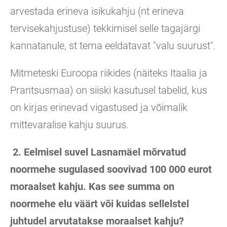
arvestada erineva isikukahju (nt erineva
tervisekahjustuse) tekkimisel selle tagajärgi
kannatanule, st tema eeldatavat "valu suurust".
Mitmeteski Euroopa riikides (näiteks Itaalia ja
Prantsusmaa) on siiski kasutusel tabelid, kus
on kirjas erinevad vigastused ja võimalik
mittevaralise kahju suurus.
2. Eelmisel suvel Lasnamäel mõrvatud
noormehe sugulased soovivad 100 000 eurot
moraalset kahju. Kas see summa on
noormehe elu väärt või kuidas sellelstel
juhtudel arvutatakse moraalset kahju?