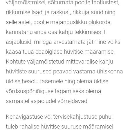
väljamõistmisel, sõltumata poolte taotlustest,
rikkumise laadi ja raskust, rikkuja süüd ning
selle astet, poolte majanduslikku olukorda,
kannatanu enda osa kahju tekkimises jt
asjaolusid, millega arvestamata jätmine võiks
kaasa tuua ebaõiglase hüvitise määramise.
Kohtute väljamõistetud mittevaralise kahju
hüvitiste suurused peavad vastama ühiskonna
üldise heaolu tasemele ning olema üldise
võrdsuspõhiõiguse tagamiseks olema
sarnastel asjaoludel võrreldavad.
Kehavigastuse või tervisekahjustuse puhul
tuleb rahalise hüvitise suuruse määramisel