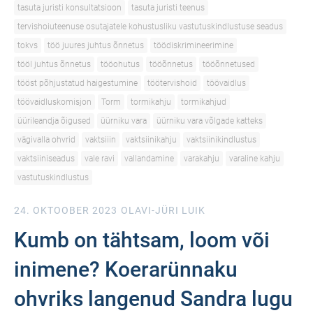
tasuta juristi konsultatsioon
tasuta juristi teenus
tervishoiuteenuse osutajatele kohustusliku vastutuskindlustuse seadus
tokvs
töö juures juhtus õnnetus
töödiskrimineerimine
tööl juhtus õnnetus
tööohutus
tööõnnetus
tööõnnetused
tööst põhjustatud haigestumine
töötervishoid
töövaidlus
töövaidluskomisjon
Torm
tormikahju
tormikahjud
üürileandja õigused
üürniku vara
üürniku vara võlgade katteks
vägivalla ohvrid
vaktsiiin
vaktsiinikahju
vaktsiinikindlustus
vaktsiiniseadus
vale ravi
vallandamine
varakahju
varaline kahju
vastutuskindlustus
24. OKTOOBER 2023
OLAVI-JÜRI LUIK
Kumb on tähtsam, loom või
inimene? Koerarünnaku
ohvriks langenud Sandra lugu