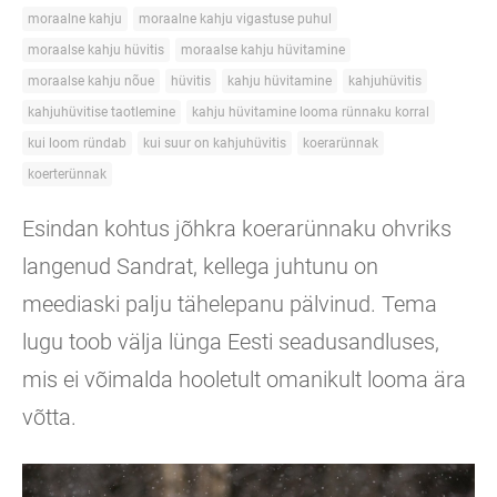
moraalne kahju
moraalne kahju vigastuse puhul
moraalse kahju hüvitis
moraalse kahju hüvitamine
moraalse kahju nõue
hüvitis
kahju hüvitamine
kahjuhüvitis
kahjuhüvitise taotlemine
kahju hüvitamine looma rünnaku korral
kui loom ründab
kui suur on kahjuhüvitis
koerarünnak
koerterünnak
Esindan kohtus jõhkra koerarünnaku ohvriks
langenud Sandrat, kellega juhtunu on
meediaski palju tähelepanu pälvinud. Tema
lugu toob välja lünga Eesti seadusandluses,
mis ei võimalda hooletult omanikult looma ära
võtta.