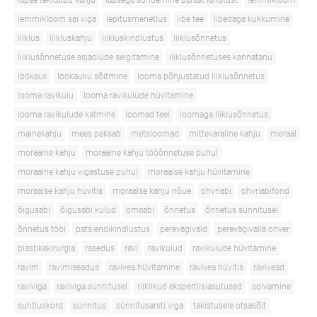
lapse tekitatud kahju
lapsega suhtlemine pärast lahutust
lemmikloom
lemmikloom sai viga
lepitusmenetlus
libe tee
libedaga kukkumine
liiklus
liikluskahju
liikluskindlustus
liiklusõnnetus
liiklusõnnetuse asjaolude selgitamine
liiklusõnnetuses kannatanu
löökauk
löökauku sõitmine
looma põhjustatud liiklusõnnetus
looma ravikulu
looma ravikulude hüvitamine
looma ravikulude katmine
loomad teel
loomaga liiklusõnnetus
mainekahju
mees peksab
metsloomad
mittevaraline kahju
moraal
moraalne kahju
moraalne kahju tööõnnetuse puhul
moraalne kahju vigastuse puhul
moraalse kahju hüvitamine
moraalse kahju hüvitis
moraalse kahju nõue
ohvriabi
ohvriabifond
õigusabi
õigusabi kulud
omaabi
õnnetus
õnnetus sünnitusel
õnnetus tööl
patsiendikindlustus
perevägivald
perevägivalla ohver
plastikakirurgia
rasedus
ravi
ravikulud
ravikulude hüvitamine
ravim
ravimiseadus
ravivea hüvitamine
ravivea hüvitis
ravivead
raviviga
raviviga sünnitusel
riiklikud ekspertiisiasutused
solvamine
suhtluskord
sünnitus
sünnitusarsti viga
takistusele otsasõit