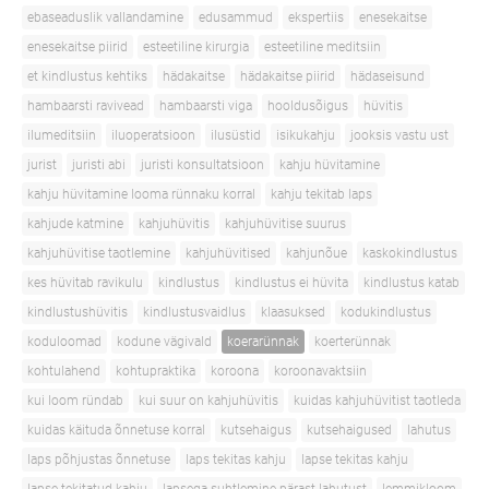
ebaseaduslik vallandamine
edusammud
ekspertiis
enesekaitse
enesekaitse piirid
esteetiline kirurgia
esteetiline meditsiin
et kindlustus kehtiks
hädakaitse
hädakaitse piirid
hädaseisund
hambaarsti ravivead
hambaarsti viga
hooldusõigus
hüvitis
ilumeditsiin
iluoperatsioon
ilusüstid
isikukahju
jooksis vastu ust
jurist
juristi abi
juristi konsultatsioon
kahju hüvitamine
kahju hüvitamine looma rünnaku korral
kahju tekitab laps
kahjude katmine
kahjuhüvitis
kahjuhüvitise suurus
kahjuhüvitise taotlemine
kahjuhüvitised
kahjunõue
kaskokindlustus
kes hüvitab ravikulu
kindlustus
kindlustus ei hüvita
kindlustus katab
kindlustushüvitis
kindlustusvaidlus
klaasuksed
kodukindlustus
koduloomad
kodune vägivald
koerarünnak
koerterünnak
kohtulahend
kohtupraktika
koroona
koroonavaktsiin
kui loom ründab
kui suur on kahjuhüvitis
kuidas kahjuhüvitist taotleda
kuidas käituda õnnetuse korral
kutsehaigus
kutsehaigused
lahutus
laps põhjustas õnnetuse
laps tekitas kahju
lapse tekitas kahju