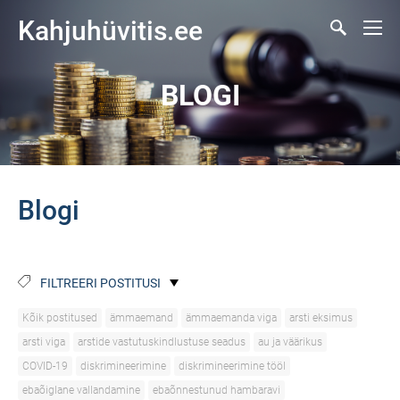
Kahjuhüvitis.ee
BLOGI
Blogi
FILTREERI POSTITUSI
Kõik postitused
ämmaemand
ämmaemanda viga
arsti eksimus
arsti viga
arstide vastutuskindlustuse seadus
au ja väärikus
COVID-19
diskrimineerimine
diskrimineerimine tööl
ebaõiglane vallandamine
ebaõnnestunud hambaravi