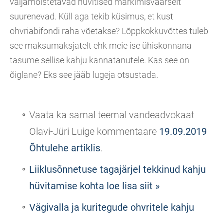
väljamõistetavad hüvitised märkimisväärselt
suurenevad. Küll aga tekib küsimus, et kust
ohvriabifondi raha võetakse? Lõppkokkuvõttes tuleb
see maksumaksjatelt ehk meie ise ühiskonnana
tasume sellise kahju kannatanutele. Kas see on
õiglane? Eks see jääb lugeja otsustada.
Vaata ka samal teemal vandeadvokaat
Olavi-Jüri Luige kommentaare
19.09.2019
Õhtulehe artiklis
.
Liiklusõnnetuse tagajärjel tekkinud kahju
hüvitamise kohta loe lisa siit »
Vägivalla ja kuritegude ohvritele kahju