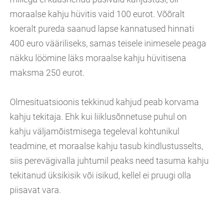
moraalse kahju hüvitis vaid 100 eurot. Võõralt
koeralt pureda saanud lapse kannatused hinnati
400 euro vääriliseks, samas teisele inimesele peaga
näkku löömine läks moraalse kahju hüvitisena
maksma 250 eurot.
Olmesituatsioonis tekkinud kahjud peab korvama
kahju tekitaja. Ehk kui liiklusõnnetuse puhul on
kahju väljamõistmisega tegeleval kohtunikul
teadmine, et moraalse kahju tasub kindlustusselts,
siis perevägivalla juhtumil peaks need tasuma kahju
tekitanud üksikisik või isikud, kellel ei pruugi olla
piisavat vara.