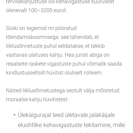
tervisekahjustuse või kehavigastuse suurusest
olenevalt 100–3200 eurot.
Siiski on tegemist nn pööratud
tõendamiskoormisega: see tähendab, et
liiklusõnnetuste puhul eeldatakse, et tekkib
vastavas ulatuses kahju. Hea juristi abiga on
reaalsete raskete vigastuste puhul võimalik saada
kindlustusseltsilt hüvitist oluliselt rohkem.
Näited liiklusõnnetustega seotult välja mõistetud
moraalse kahju hüvitistest:
Ülekäigurajal teed ületavale jalakäijale
eluohtlike kehavigastuste tekitamine, mille