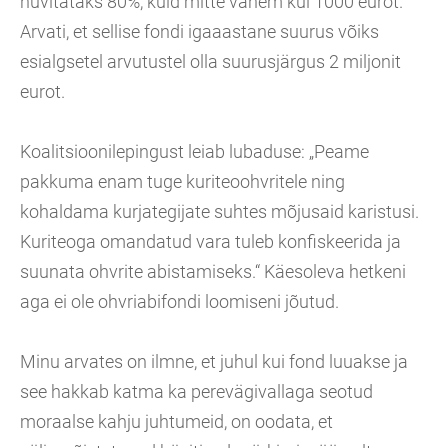
hüvitataks 80%, kuid mitte vähem kui 1000 eurot.
Arvati, et sellise fondi igaaastane suurus võiks
esialgsetel arvutustel olla suurusjärgus 2 miljonit
eurot.
Koalitsioonilepingust leiab lubaduse: „Peame
pakkuma enam tuge kuriteoohvritele ning
kohaldama kurjategijate suhtes mõjusaid karistusi.
Kuriteoga omandatud vara tuleb konfiskeerida ja
suunata ohvrite abistamiseks.“ Käesoleva hetkeni
aga ei ole ohvriabifondi loomiseni jõutud.
Minu arvates on ilmne, et juhul kui fond luuakse ja
see hakkab katma ka perevägivallaga seotud
moraalse kahju juhtumeid, on oodata, et