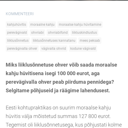
KOMMENTEERI
kahjuhüvitis
moraalne kahju
moraalse kahju hüvitamine
perevägivald
ohvriabi
ohvriabifond
liikluskindlustus
liiklusõnnetus
liiklusõnnetuses kannatanu
mees peksab
perevägivalla ohver
vägivalla ohvrid
kodune vägivald
Miks liiklusõnnetuse ohver võib saada moraalse
kahju hüvitisena isegi 100 000 eurot, aga
perevägivalla ohver peab piirduma pennidega?
Selgitame põhjuseid ja räägime lahendusest.
Eesti kohtupraktikas on suurim moraalse kahju
hüvitis välja mõistetud summas 127 800 eurot.
Tegemist oli liiklusõnnetusega, kus põhjustati kolme