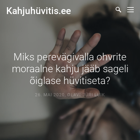
Kahjuhüvitis.ee
Miks perevägivalla ohvrite
moraalne kahju jääb sageli
õiglase hüvitiseta?
26. MAI 2020
,
OLAVI-JÜRI LUIK