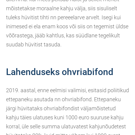
mõistetakse moraalne kahju välja, siis sisuliselt
tuleks hüvitist tihti nn pereeelarve arvelt. Isegi kui
inimesed ei ela enam koos või siis on tegemist üldse
võõrastega, jääb kahtlus, kas süüdlane tegelikult
suudab hüvitist tasuda.
Lahenduseks ohvriabifond
2019. aastal, enne eelmisi valimisi, esitasid poliitikud
ettepaneku asutada nn ohvriabifond. Ettepaneku
järgi hüvitataks ohvriabifondist väljamõistetud
kahju täies ulatuses kuni 1000 euro suuruse kahju
korral, üle selle summa ulatuvatest kahjunõudetest