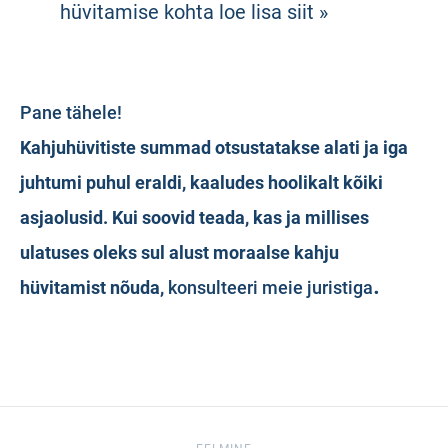
hüvitamise kohta loe lisa siit »
Pane tähele!
Kahjuhüvitiste summad otsustatakse alati ja iga
juhtumi puhul eraldi, kaaludes hoolikalt kõiki
asjaolusid. Kui soovid teada, kas ja millises
ulatuses oleks sul alust moraalse kahju
.
hüvitamist nõuda,
konsulteeri meie juristiga