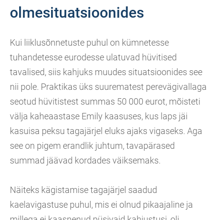
olmesituatsioonides
Kui liiklusõnnetuste puhul on kümnetesse
tuhandetesse eurodesse ulatuvad hüvitised
tavalised, siis kahjuks muudes situatsioonides see
nii pole. Praktikas üks suurematest perevägivallaga
seotud hüvitistest summas 50 000 eurot, mõisteti
välja kaheaastase Emily kaasuses, kus laps jäi
kasuisa peksu tagajärjel eluks ajaks vigaseks. Aga
see on pigem erandlik juhtum, tavapärased
summad jäävad kordades väiksemaks.
Näiteks kägistamise tagajärjel saadud
kaelavigastuse puhul, mis ei olnud pikaajaline ja
millega ei kaasnenud püsivaid kahjustusi, oli