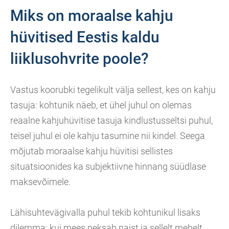
Miks on moraalse kahju
hüvitised Eestis kaldu
liiklusohvrite poole?
Vastus koorubki tegelikult välja sellest, kes on kahju
tasuja: kohtunik näeb, et ühel juhul on olemas
reaalne kahjuhüvitise tasuja kindlustusseltsi puhul,
teisel juhul ei ole kahju tasumine nii kindel. Seega
mõjutab moraalse kahju hüvitisi sellistes
situatsioonides ka subjektiivne hinnang süüdlase
maksevõimele.
Lähisuhtevägivalla puhul tekib kohtunikul lisaks
dilemma: kui mees peksab naist ja sellelt mehelt