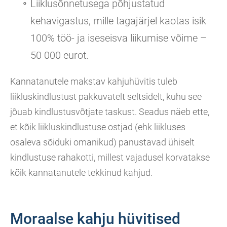
Liiklusõnnetusega põhjustatud
kehavigastus, mille tagajärjel kaotas isik
100% töö- ja iseseisva liikumise võime –
50 000 eurot.
Kannatanutele makstav kahjuhüvitis tuleb
liikluskindlustust pakkuvatelt seltsidelt, kuhu see
jõuab kindlustusvõtjate taskust. Seadus näeb ette,
et kõik liikluskindlustuse ostjad (ehk liikluses
osaleva sõiduki omanikud) panustavad ühiselt
kindlustuse rahakotti, millest vajadusel korvatakse
kõik kannatanutele tekkinud kahjud.
Moraalse kahju hüvitised