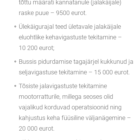
tõttu määrati kannatanule (jalakäijale)
raske puue – 9500 eurot.
Ülekäigurajal teed ületavale jalakäijale
eluohtlike kehavigastuste tekitamine –
10 200 eurot;
Bussis pidurdamise tagajärjel kukkunud ja
seljavigastuse tekitamine – 15 000 eurot.
Tõsiste jalavigastuste tekitamine
mootorratturile, millega seoses olid
vajalikud korduvad operatsioonid ning
kahjustus keha füüsiline väljanägemine –
20 000 eurot.