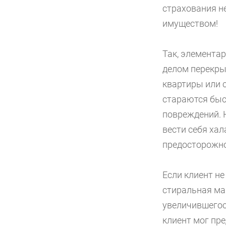
страхования н
имуществом!
Так, элементар
делом перекры
квартиры или 
стараются быс
повреждений. 
вести себя ха
предосторожно
Если клиент не
стиральная ма
увеличившегос
клиент мог пре