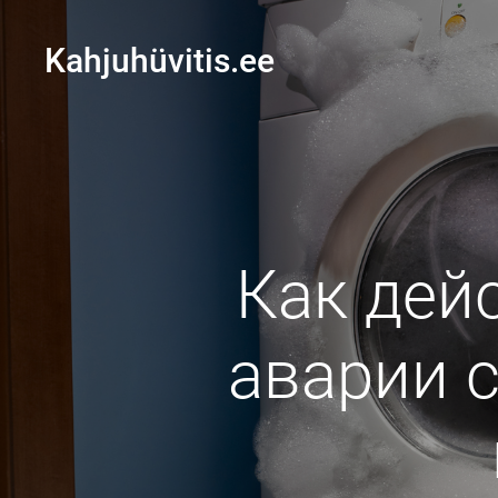
Kahjuhüvitis.ee
Как дей
аварии 