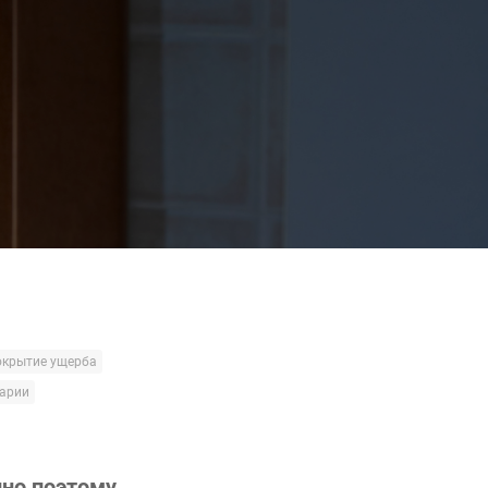
окрытие ущерба
варии
нно поэтому