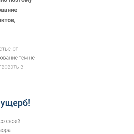
ование
ктов,
тье, от
ование тем не
твовать в
 ущерб!
со своей
вора