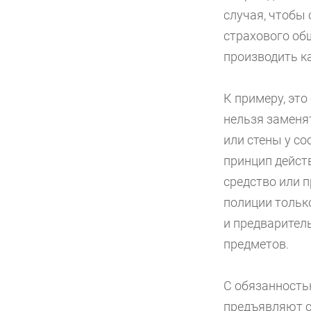
случая, чтобы 
страхового об
производить к
К примеру, это
нельзя заменя
или стены у со
принцип дейст
средство или 
полиции тольк
и предварител
предметов.
С обязанность
предъявляют с