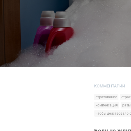
КОММЕНТАРИЙ
страхование
страх
компенсация
разм
чтобы действовало 
Беду не ждут