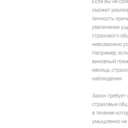
Если вы не со
сможет реализ
личность прич
увеличения ущ
страхового об
невозможно ус
Например, есл
виновный поки
месяца, страх
наблюдения.
Закон требует 
страховые общ
в течение кото
умышленно не 