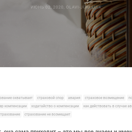
ИЮНЬ 02, 2020
,
OLAVI-JÜRI LUIK
ование охватывает
страховой спор
авария
страховое возмещение
п
ер компенсации
ходатайство о компенсации
как действовать в случае а
страхование
страхование не возмещает
, она сама приходит – это мы все знаем и име