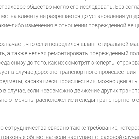
страховое общество могло его исследовать. Без согл
щества клиенту не разрешается до установления уще
акие-либо изменения в отношении поврежденной вещ
 означает, что если повредился шланг стиральной ма
ть, а также нельзя ремонтировать поврежденный пол
седа снизу до того, как их осмотрят эксперты страхов
вует в случае дорожно-транспортного происшествия 
предметы, касающиеся происшествия, можно двигать
о в случае, если невозможно движение других трансп
ьно отмечены расположение и следы транспортного с
ю сотрудничества связано также требование, которо
траховые общества: если наступает страховой случай