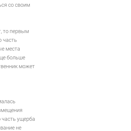
ься со своим
г, то первым
ю часть
ые места
еще больше
ственник может
омалась
озмещения
о часть ущерба
ование не