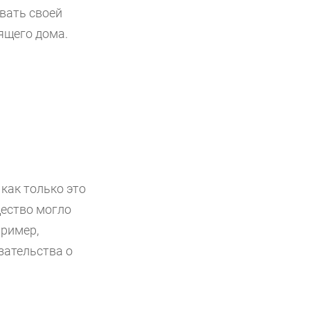
овать своей
ящего дома.
как только это
щество могло
пример,
зательства о