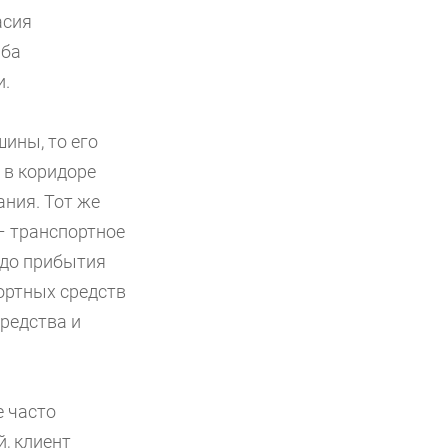
асия
рба
и.
шины, то его
 в коридоре
ания. Тот же
– транспортное
 до прибытия
ортных средств
редства и
е часто
, клиент