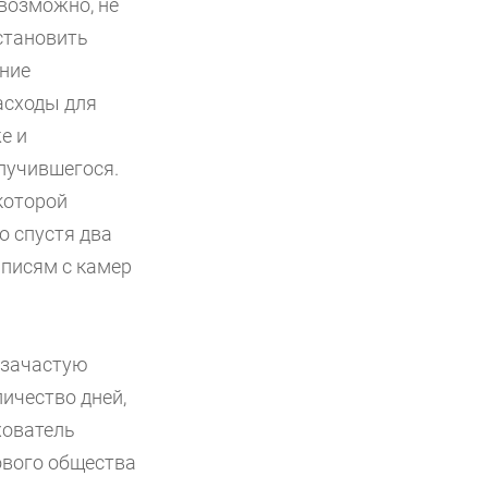
возможно, не
становить
ание
асходы для
е и
лучившегося.
которой
о спустя два
аписям с камер
и зачастую
ичество дней,
хователь
ового общества