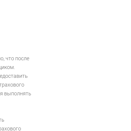
, что после
щиком.
редоставить
трахового
ия выполнять
ть
рахового